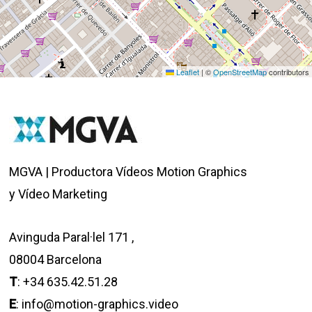
Leaflet
|
©
OpenStreetMap
contributors
MGVA | Productora Vídeos Motion Graphics
y Vídeo Marketing
Avinguda Paral·lel 171
,
08004
Barcelona
T
:
+34 635.42.51.28
E
: info@motion-graphics.video