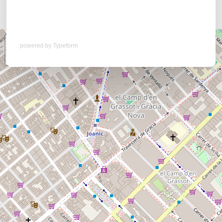
+
powered by
Typeform
−