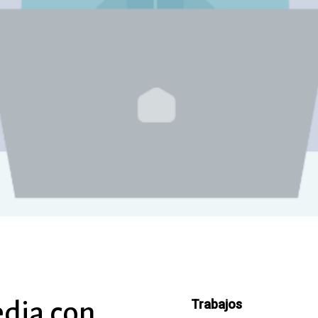
dia
con
Trabajos