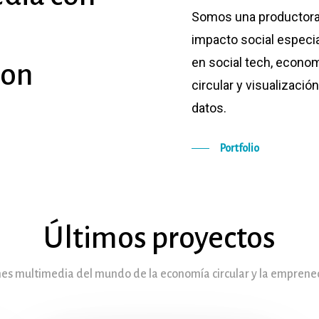
Somos una productora
impacto social especi
en social tech, econo
ion
circular y visualizació
datos.
Portfolio
Últimos proyectos
es multimedia del mundo de la economía circular y la emprened