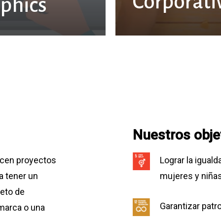
Corporati
phics
Nuestros obje
ucen proyectos
Lograr la igual
a tener un
mujeres y niñas
leto de
Garantizar pat
marca o una