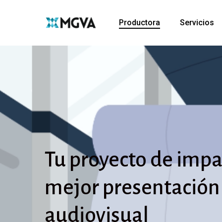
Skip
to
Productora
Servicios
main
content
Tu
proyecto
de
impa
mejor
presentación
audiovisual