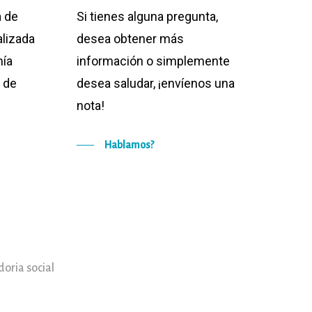
 de
Si tienes alguna pregunta,
alizada
desea obtener más
mía
información o simplemente
n de
desea saludar, ¡envíenos una
nota!
Hablamos?
oria social