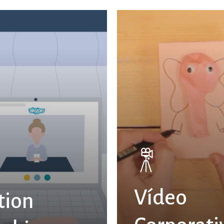
Vídeo
tion